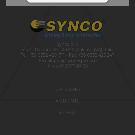
Synco S.r.l.
Via G. Pastore 30 - 21046 Malnate (VA) Italia
Tel:
+39 0332 420 711
- Fax: +39 0332 425 247
E-mail:
pop@syncospa.com
P.Iva: 01207730126
CHI SIAMO
AMBIENTE
SERVIZI