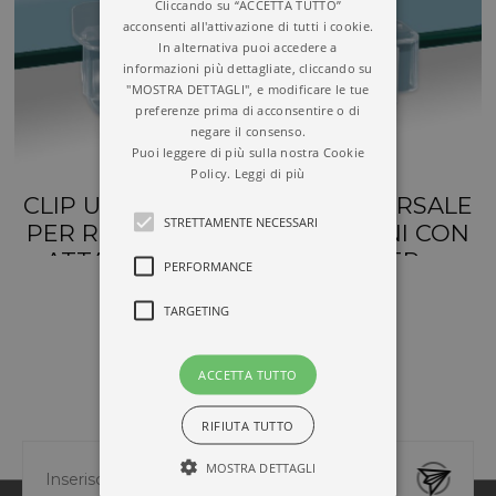
Cliccando su “ACCETTA TUTTO”
acconsenti all'attivazione di tutti i cookie.
In alternativa puoi accedere a
informazioni più dettagliate, cliccando su
"MOSTRA DETTAGLI", e modificare le tue
preferenze prima di acconsentire o di
negare il consenso.
Puoi leggere di più sulla nostra Cookie
Policy.
Leggi di più
CLIP UNIVERSALE
CLIP UNIVERSALE
STRETTAMENTE NECESSARI
PER RIPIANI CON
PER RIPIANI CON
ATTACCO PER
GRIPPER
PERFORMANCE
SLITTA
TARGETING
ACCETTA TUTTO
NEWSLETTER
RIFIUTA TUTTO
MOSTRA DETTAGLI